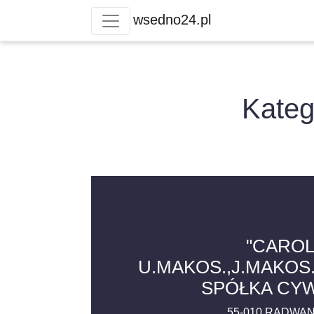
wsedno24.pl
Kateg
"CARO
U.MAKOS.,J.MAKOS
SPÓŁKA CY
55-010
RADWAN