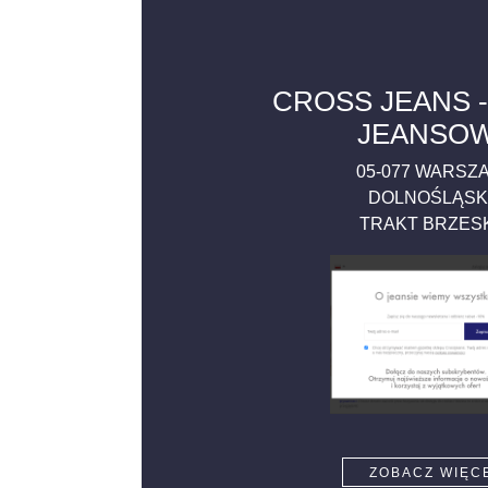
CROSS JEANS -
JEANSO
05-077
WARSZ
DOLNOŚLĄSK
TRAKT BRZES
ZOBACZ WIĘC