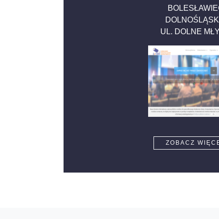
BOLESŁAWIE
DOLNOŚLĄSK
UL. DOLNE MŁ
ZOBACZ WIĘC
}