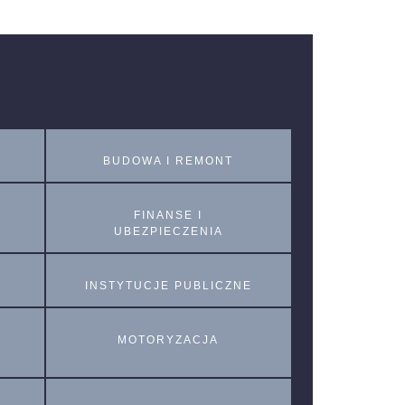
BUDOWA I REMONT
FINANSE I
UBEZPIECZENIA
INSTYTUCJE PUBLICZNE
MOTORYZACJA