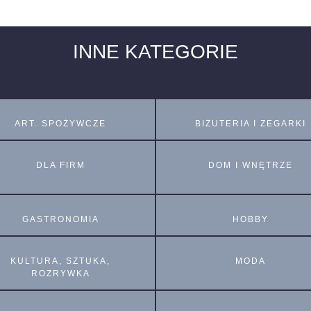
INNE KATEGORIE
ART. SPOŻYWCZE
BIŻUTERIA I ZEGARKI
DLA FIRM
DOM I WNĘTRZE
GASTRONOMIA
HOBBY
KULTURA, SZTUKA,
MODA
ROZRYWKA