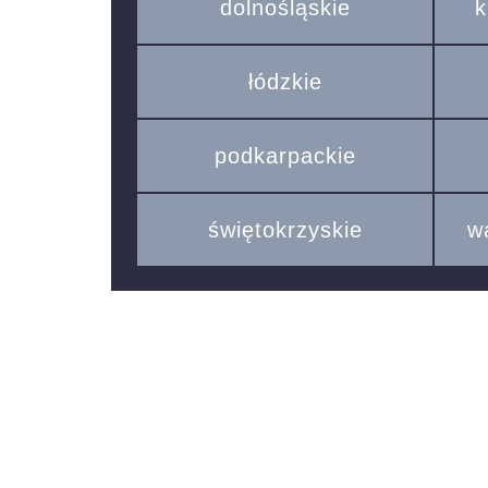
dolnośląskie
k
łódzkie
podkarpackie
świętokrzyskie
w