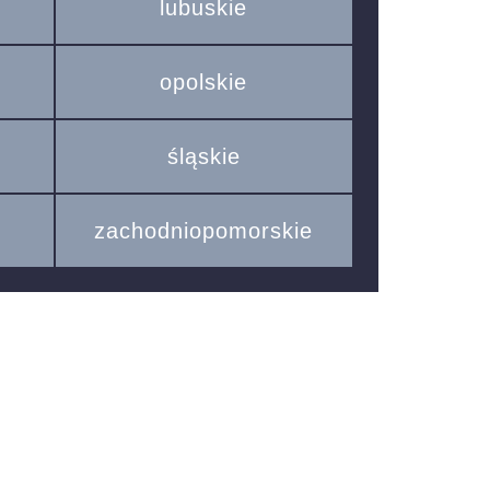
lubuskie
opolskie
śląskie
zachodniopomorskie