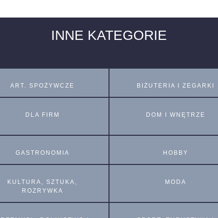
INNE KATEGORIE
ART. SPOŻYWCZE
BIŻUTERIA I ZEGARKI
DLA FIRM
DOM I WNĘTRZE
GASTRONOMIA
HOBBY
KULTURA, SZTUKA,
MODA
ROZRYWKA