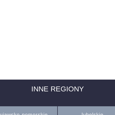
INNE REGIONY
ujawsko-pomorskie
lubelskie