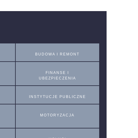
BUDOWA I REMONT
FINANSE I
UBEZPIECZENIA
INSTYTUCJE PUBLICZNE
MOTORYZACJA