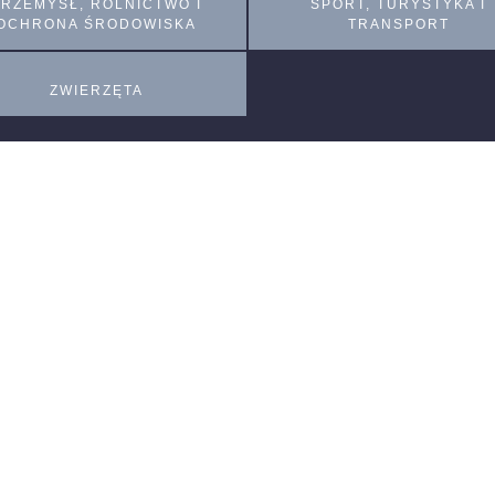
PRZEMYSŁ, ROLNICTWO I
SPORT, TURYSTYKA I
OCHRONA ŚRODOWISKA
TRANSPORT
ZWIERZĘTA