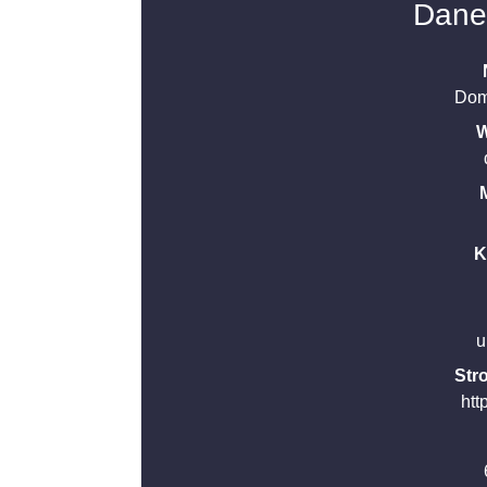
Dane
Dom
W
K
u
Str
htt