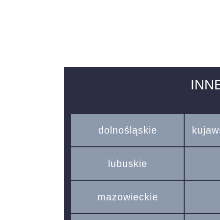
INN
dolnośląskie
kujaw
lubuskie
mazowieckie