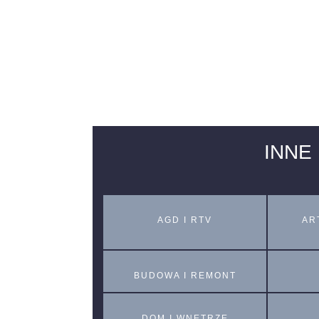
INNE
AGD I RTV
AR
BUDOWA I REMONT
DOM I WNĘTRZE