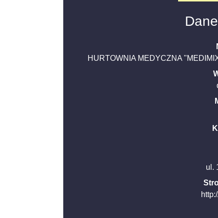
Dane
HURTOWNIA MEDYCZNA "MEDIMIX"
W
K
ul.
Str
http