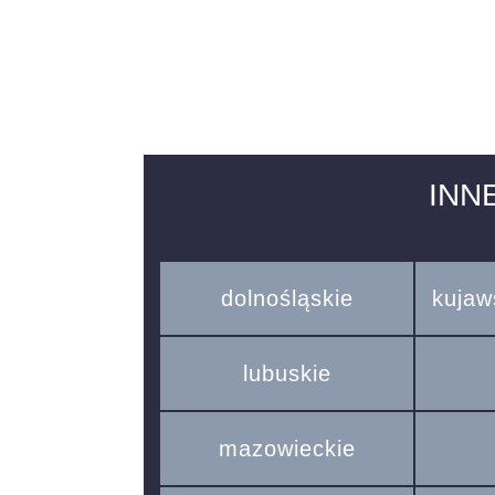
INN
dolnośląskie
kujaw
lubuskie
mazowieckie