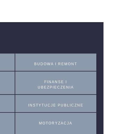
BUDOWA I REMONT
FINANSE I
UBEZPIECZENIA
INSTYTUCJE PUBLICZNE
MOTORYZACJA