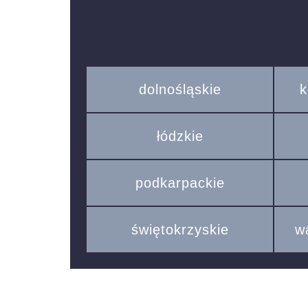
dolnośląskie
k
łódzkie
podkarpackie
świętokrzyskie
w