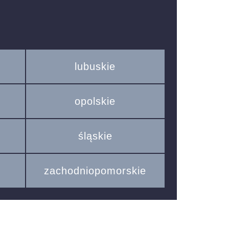
lubuskie
opolskie
śląskie
zachodniopomorskie