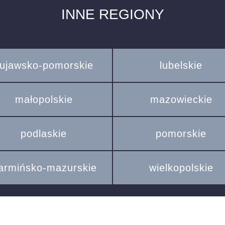
INNE REGIONY
ujawsko-pomorskie
lubelskie
małopolskie
mazowieckie
podlaskie
pomorskie
armińsko-mazurskie
wielkopolskie