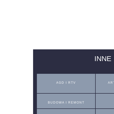
INNE
AGD I RTV
AR
BUDOWA I REMONT