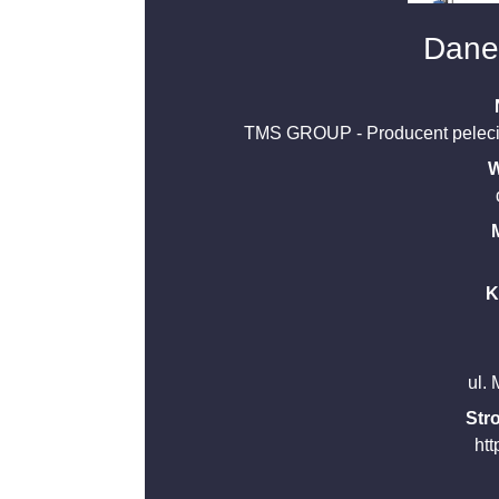
Dane
TMS GROUP - Producent peleciare
W
K
ul.
Str
htt