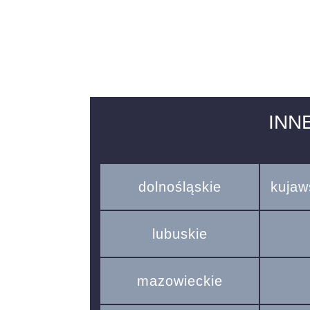
INN
dolnośląskie
kujaw
lubuskie
mazowieckie