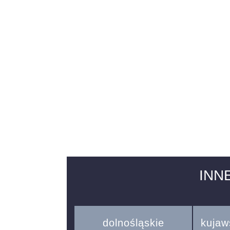
INN
dolnośląskie
kujaw