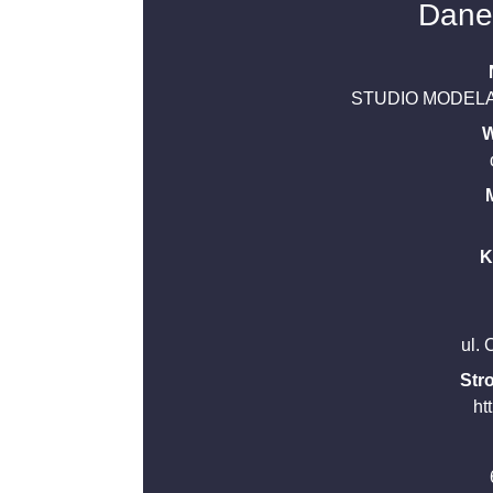
Dane
STUDIO MODELAR
W
K
ul.
Str
ht