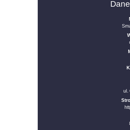
Dane
Smar
W
K
ul.
Str
htt