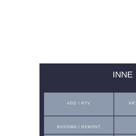
INNE
AGD I RTV
AR
BUDOWA I REMONT