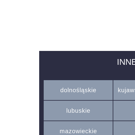
INN
dolnośląskie
kujaw
lubuskie
mazowieckie