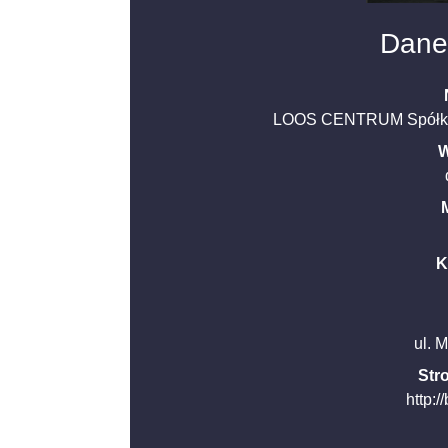
Dane
LOOS CENTRUM Spółka 
W
K
ul. 
Str
http:/