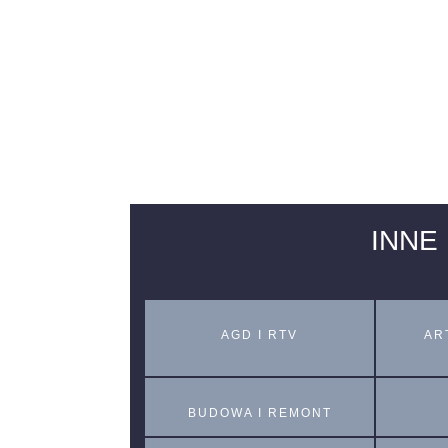
INNE
AGD I RTV
AR
BUDOWA I REMONT