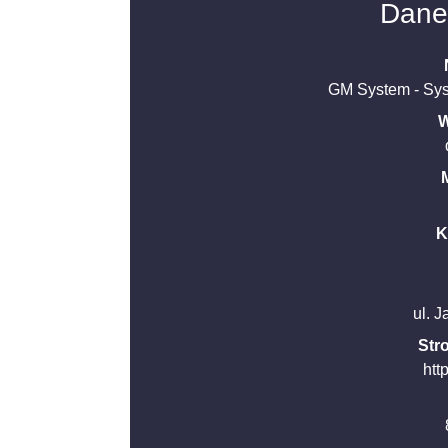
Dane
GM System - Sy
W
K
ul. 
Str
htt