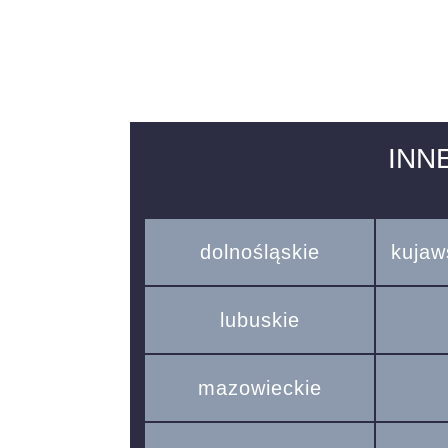
INN
dolnośląskie
kujaw
lubuskie
mazowieckie