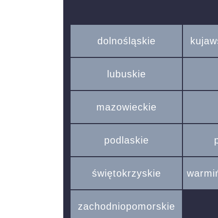
dolnośląskie
kujaw
lubuskie
mazowieckie
podlaskie
świętokrzyskie
warmi
zachodniopomorskie