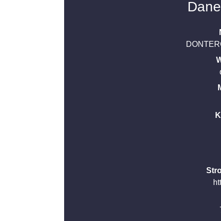
Dane
DONTER
W
K
Str
ht