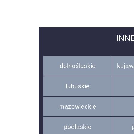
INN
dolnośląskie
kujaw
lubuskie
mazowieckie
podlaskie