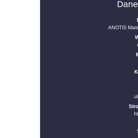
Dane
ANOTIS Marek
W
K
u
Str
ht